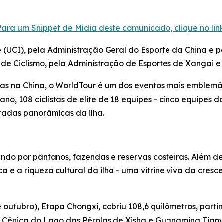
Para um Snippet de Mídia deste comunicado, clique no link
e (UCI), pela Administração Geral do Esporte da China e 
 de Ciclismo, pela Administração de Esportes de Xangai e
dias na China, o WorldTour é um dos eventos mais emblemá
 ano, 108 ciclistas de elite de 18 equipes - cinco equipes 
tradas panorâmicas da ilha.
do por pântanos, fazendas e reservas costeiras. Além de 
ca e a riqueza cultural da ilha - uma vitrine viva da cr
de outubro), Etapa Chongxi, cobriu 108,6 quilômetros, p
 Cênica do Lago das Pérolas de Xisha e Guangming Tian