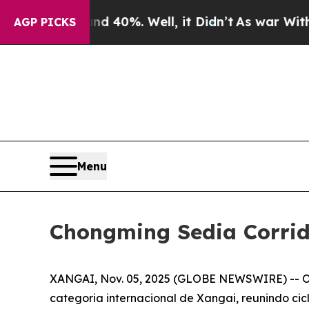
Around 40%. Well, it Didn’t
As war With Iran Dr
AGP PICKS
Menu
Chongming Sedia Corrida
XANGAI, Nov. 05, 2025 (GLOBE NEWSWIRE) -- O T
categoria internacional de Xangai, reunindo cicl