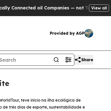
onnected oil Companies — not Taxpayers — the Ch
View all
Provided by AGP
Share
ite
ldTour, teve início na ilha ecológica de
o de três dias de esporte, sustentabilidade e