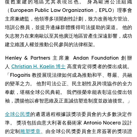
復甦重建的地區尤其表現出色。 身為歐洲公法組織
（European Public Law Organization，EPLO）理事會
主席兼總監，他領導多項開創性計劃，致力改善地方管治、
培訓公務員，並提升邊緣群體獲得司法援助的渠道。 他的
矢志努力在東南歐以至其他廣泛地區皆產生深遠影響，成功
建立維護人權並推動公民參與的法律框架。
Henley & Partners 主席兼 Andan Foundation 創辦
人
Christian H. Kaelin 博士
高度肯定得獎者的傑出成就。
「Flogaitis 教授展現法律如何成為推動和平、尊嚴、共融
的變革之力。 他對司法公正、民主韌性及跨境協作的全力
奉獻，堪稱全球公民典範。 我們很榮幸能表彰這位傑出領
袖，讚揚他以睿智思維及正直誠信塑造制度並啟迪後世。」
全球公民獎
的遴選過程根據該獎項委員會的大多數決定作
準。 獎項包括由意大利著名藝術家 Antonio Nocera 設計
的定制
雕塑獎章
、由全球公民獎委員會主席簽署的獎項證