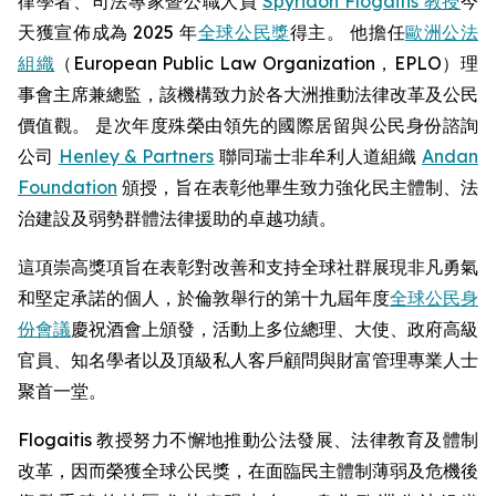
律學者、司法專家暨公職人員
Spyridon Flogaitis 教授
今
天獲宣佈成為 2025 年
全球公民獎
得主。 他擔任
歐洲公法
組織
（European Public Law Organization，EPLO）理
事會主席兼總監，該機構致力於各大洲推動法律改革及公民
價值觀。 是次年度殊榮由領先的國際居留與公民身份諮詢
公司
Henley & Partners
聯同瑞士非牟利人道組織
Andan
Foundation
頒授，旨在表彰他畢生致力強化民主體制、法
治建設及弱勢群體法律援助的卓越功績。
這項崇高獎項旨在表彰對改善和支持全球社群展現非凡勇氣
和堅定承諾的個人，於倫敦舉行的第十九屆年度
全球公民身
份會議
慶祝酒會上頒發，活動上多位總理、大使、政府高級
官員、知名學者以及頂級私人客戶顧問與財富管理專業人士
聚首一堂。
Flogaitis 教授努力不懈地推動公法發展、法律教育及體制
改革，因而榮獲全球公民獎，在面臨民主體制薄弱及危機後