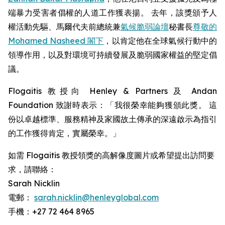
端暴力受害者倡權的人道工作獲表揚。 去年，該獎頒予人
權活動先驅、馬爾代夫前總統兼
氣候脆弱論壇
秘書長
尊敬的
Mohamed Nasheed 閣下
，以肯定他在全球氣候行動中的
領導作用，以及對環境可持續發展及脆弱國家權益的堅定倡
議。
Flogaitis 教授向 Henley & Partners 及 Andan
Foundation 致謝時表示：「我很榮幸能夠獲頒此獎。 這
份以卓越標準、服務精神及家國故土傳承的深遠啟示為指引
的工作獲得肯定，實屬榮幸。」
如需 Flogaitis 教授領獎的高解像度圖片或希望提出訪問要
求，請聯絡：
Sarah Nicklin
電郵：
sarah.nicklin@henleyglobal.com
手機：+27 72 464 8965