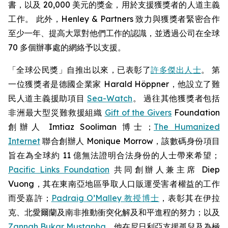
書，以及 20,000 美元的獎金，用於支援獲獎者的人道主義
工作。 此外，Henley & Partners 致力與獲獎者緊密合作
至少一年、提高大眾對他們工作的認識，並透過公司在全球
70 多個辦事處的網絡予以支援。
「全球公民獎」自推出以來，已表彰了
許多傑出人士
。 第
一位獲獎者是德國企業家 Harald Höppner，他設立了難
民人道主義援助項目
Sea-Watch
。 過往其他獲獎者包括
非洲最大型災難救援組織
Gift of the Givers
Foundation
創辦人 Imtiaz Sooliman 博士；
The Humanized
Internet
聯合創辦人 Monique Morrow，該數碼身份項目
旨在為全球約 11 億無法證明合法身份的人士帶來希望；
Pacific Links Foundation
共同創辦人兼主席 Diep
Vuong，其在東南亞地區爭取人口販運受害者權益的工作
而受嘉許；
Padraig O’Malley 教授博士
，表彰其在伊拉
克、北愛爾蘭及南非推動衝突化解及和平進程的努力；以及
Zannah Bukar Mustapha
，他在尼日利亞支援孤兒及為極